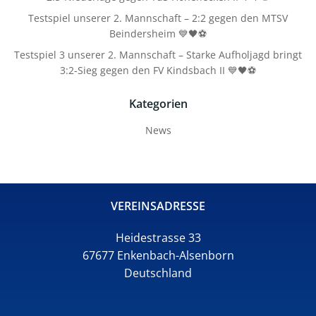
Testspiel unserer 2. Mannschaft – 2:2 gegen den MTSV
Beindersheim 💙🖤⚽
Testspiel 3 unserer 2. Mannschaft – Starke Aufholjagd bringt
3:2-Sieg gegen den FV Kindsbach II 💙🖤⚽
Kategorien
News
VEREINSADRESSE
Heidestrasse 33
67677 Enkenbach-Alsenborn
Deutschland