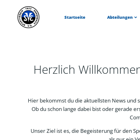
Zum
Inhalt
Startseite
Abteilungen
springen
Herzlich Willkomme
Hier bekommst du die aktuellsten News und s
Ob du schon lange dabei bist oder gerade ers
Com
Unser Ziel ist es, die Begeisterung für den 
als nur ein V