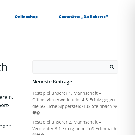
Onlineshop
Gaststätte „Da Roberto“
ch
Search
for:
Neueste Beiträge
Testspiel unserer 1. Mannschaft –
erein.
Offensivfeuerwerk beim 4:8-Erfolg gegen
port-
die SG Eiche Sippersfeld/TuS Steinbach 💙
🖤⚽
Testspiel unserer 2. Mannschaft –
 mehr
Verdienter 3:1-Erfolg beim TuS Erfenbach