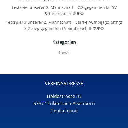
Testspiel unserer 2. Mannschaft – 2:2 gegen den MTSV
Beindersheim 💙🖤⚽
Testspiel 3 unserer 2. Mannschaft – Starke Aufholjagd bringt
3:2-Sieg gegen den FV Kindsbach II 💙🖤⚽
Kategorien
News
VEREINSADRESSE
Heidestrasse 33
67677 Enkenbach-Alsenborn
Deutschland