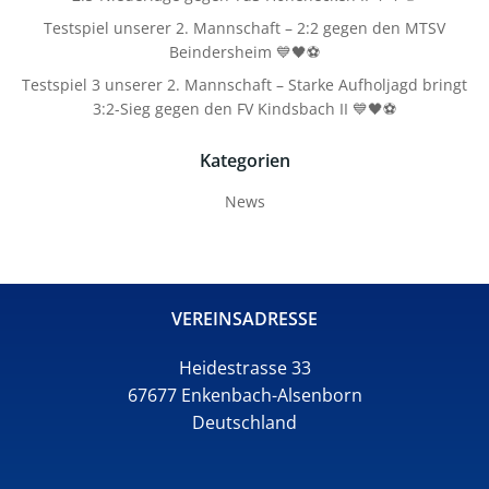
Testspiel unserer 2. Mannschaft – 2:2 gegen den MTSV
Beindersheim 💙🖤⚽
Testspiel 3 unserer 2. Mannschaft – Starke Aufholjagd bringt
3:2-Sieg gegen den FV Kindsbach II 💙🖤⚽
Kategorien
News
VEREINSADRESSE
Heidestrasse 33
67677 Enkenbach-Alsenborn
Deutschland