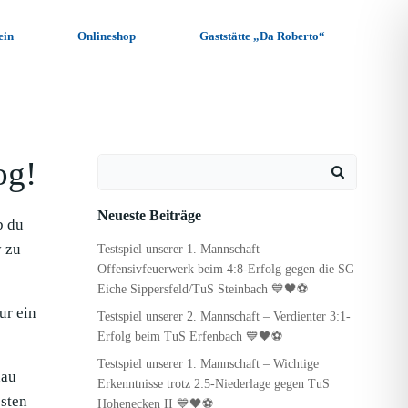
ein
Onlineshop
Gaststätte „Da Roberto“
og!
Search
for:
Neueste Beiträge
b du
y zu
Testspiel unserer 1. Mannschaft –
Offensivfeuerwerk beim 4:8-Erfolg gegen die SG
Eiche Sippersfeld/TuS Steinbach 💙🖤⚽
ur ein
Testspiel unserer 2. Mannschaft – Verdienter 3:1-
Erfolg beim TuS Erfenbach 💙🖤⚽
Testspiel unserer 1. Mannschaft – Wichtige
hau
Erkenntnisse trotz 2:5-Niederlage gegen TuS
sten
Hohenecken II 💙🖤⚽