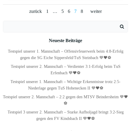
Posts
Posts
Posts
Page
Page
Page
Page
Page
zurück
1
…
5
6
7
8
weiter
navigation
navigation
navigat
Search
for:
Neueste Beiträge
Testspiel unserer 1. Mannschaft – Offensivfeuerwerk beim 4:8-Erfolg
gegen die SG Eiche Sippersfeld/TuS Steinbach 💙🖤⚽
Testspiel unserer 2. Mannschaft – Verdienter 3:1-Erfolg beim TuS
Erfenbach 💙🖤⚽
Testspiel unserer 1. Mannschaft – Wichtige Erkenntnisse trotz 2:5-
Niederlage gegen TuS Hohenecken II 💙🖤⚽
Testspiel unserer 2. Mannschaft – 2:2 gegen den MTSV Beindersheim 💙🖤
⚽
Testspiel 3 unserer 2. Mannschaft – Starke Aufholjagd bringt 3:2-Sieg
gegen den FV Kindsbach II 💙🖤⚽