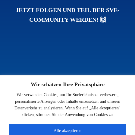
JETZT FOLGEN UND TEIL DER SVE-
COMMUNITY WERDEN! 🙌
Wir schätzen Ihre Privatsphäre
INFOS
Wir verwenden Cookies, um Ihr Surferlebnis zu verbessern,
Impressum
personalisierte Anzeigen oder Inhalte einzusetzen und unseren
Datenschutz
Datenverkehr zu analysieren. Wenn Sie auf „Alle akzeptieren"
Kontakt
klicken, stimmen Sie der Anwendung von Cookies zu.
Downloads
Alle akzeptieren