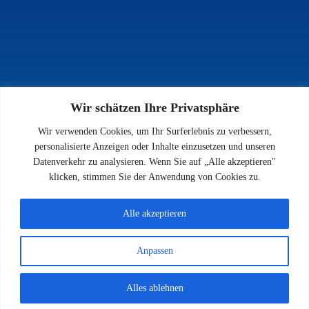
Wir schätzen Ihre Privatsphäre
INFOS
Wir verwenden Cookies, um Ihr Surferlebnis zu verbessern,
Impressum
personalisierte Anzeigen oder Inhalte einzusetzen und unseren
Datenschutz
Datenverkehr zu analysieren. Wenn Sie auf „Alle akzeptieren"
Kontakt
klicken, stimmen Sie der Anwendung von Cookies zu.
Downloads
Alle akzeptieren
Anpassen
© 2026 SV 1923 Enkenbach e.V.
Alles ablehnen