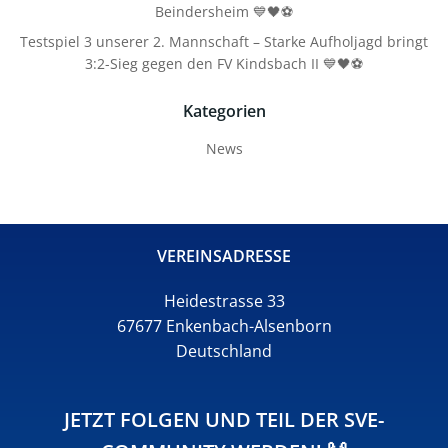
Beindersheim 💙🖤⚽
Testspiel 3 unserer 2. Mannschaft – Starke Aufholjagd bringt
3:2-Sieg gegen den FV Kindsbach II 💙🖤⚽
Kategorien
News
VEREINSADRESSE
Heidestrasse 33
67677 Enkenbach-Alsenborn
Deutschland
JETZT FOLGEN UND TEIL DER SVE-