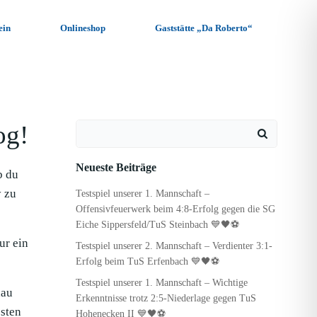
ein
Onlineshop
Gaststätte „Da Roberto“
og!
Search
for:
Neueste Beiträge
b du
y zu
Testspiel unserer 1. Mannschaft –
Offensivfeuerwerk beim 4:8-Erfolg gegen die SG
Eiche Sippersfeld/TuS Steinbach 💙🖤⚽
ur ein
Testspiel unserer 2. Mannschaft – Verdienter 3:1-
Erfolg beim TuS Erfenbach 💙🖤⚽
Testspiel unserer 1. Mannschaft – Wichtige
hau
Erkenntnisse trotz 2:5-Niederlage gegen TuS
sten
Hohenecken II 💙🖤⚽