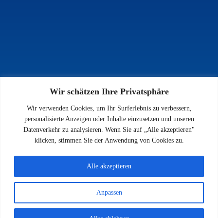
Wir schätzen Ihre Privatsphäre
INFOS
Wir verwenden Cookies, um Ihr Surferlebnis zu verbessern,
Impressum
personalisierte Anzeigen oder Inhalte einzusetzen und unseren
Datenschutz
Datenverkehr zu analysieren. Wenn Sie auf „Alle akzeptieren"
Kontakt
klicken, stimmen Sie der Anwendung von Cookies zu.
Downloads
Alle akzeptieren
Anpassen
© 2026 SV 1923 Enkenbach e.V.