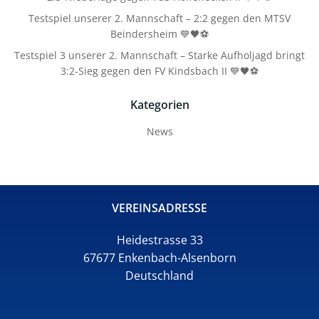
Testspiel unserer 2. Mannschaft – 2:2 gegen den MTSV
Beindersheim 💙🖤⚽
Testspiel 3 unserer 2. Mannschaft – Starke Aufholjagd bringt
3:2-Sieg gegen den FV Kindsbach II 💙🖤⚽
Kategorien
News
VEREINSADRESSE
Heidestrasse 33
67677 Enkenbach-Alsenborn
Deutschland