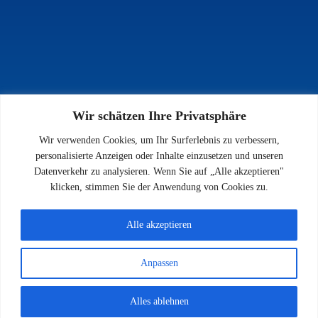
Wir schätzen Ihre Privatsphäre
INFOS
Wir verwenden Cookies, um Ihr Surferlebnis zu verbessern,
Impressum
personalisierte Anzeigen oder Inhalte einzusetzen und unseren
Datenschutz
Datenverkehr zu analysieren. Wenn Sie auf „Alle akzeptieren"
Kontakt
klicken, stimmen Sie der Anwendung von Cookies zu.
Downloads
Alle akzeptieren
Anpassen
© 2026 SV 1923 Enkenbach e.V.
Alles ablehnen