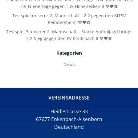
2:5-Niederlage gegen TuS Hohenecken II 💙🖤⚽
Testspiel unserer 2. Mannschaft – 2:2 gegen den MTSV
Beindersheim 💙🖤⚽
Testspiel 3 unserer 2. Mannschaft – Starke Aufholjagd bringt
3:2-Sieg gegen den FV Kindsbach II 💙🖤⚽
Kategorien
News
VEREINSADRESSE
Heidestrasse 33
67677 Enkenbach-Alsenborn
Deutschland