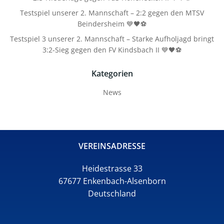
Testspiel unserer 2. Mannschaft – 2:2 gegen den MTSV
Beindersheim 💙🖤⚽
Testspiel 3 unserer 2. Mannschaft – Starke Aufholjagd bringt
3:2-Sieg gegen den FV Kindsbach II 💙🖤⚽
Kategorien
News
VEREINSADRESSE
Heidestrasse 33
67677 Enkenbach-Alsenborn
Deutschland