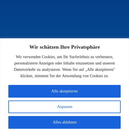
Wir schätzen Ihre Privatsphäre
INFOS
Wir verwenden Cookies, um Ihr Surferlebnis zu verbessern,
Impressum
personalisierte Anzeigen oder Inhalte einzusetzen und unseren
Datenschutz
Datenverkehr zu analysieren. Wenn Sie auf „Alle akzeptieren"
Kontakt
klicken, stimmen Sie der Anwendung von Cookies zu.
Downloads
Alle akzeptieren
Anpassen
© 2026 SV 1923 Enkenbach e.V.
Alles ablehnen