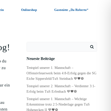
ein
Onlineshop
Gaststätte „Da Roberto“
og!
Search
for:
Neueste Beiträge
b du
y zu
Testspiel unserer 1. Mannschaft –
Offensivfeuerwerk beim 4:8-Erfolg gegen die SG
Eiche Sippersfeld/TuS Steinbach 💙🖤⚽
ur ein
Testspiel unserer 2. Mannschaft – Verdienter 3:1-
Erfolg beim TuS Erfenbach 💙🖤⚽
Testspiel unserer 1. Mannschaft – Wichtige
hau
Erkenntnisse trotz 2:5-Niederlage gegen TuS
sten
Hohenecken II 💙🖤⚽