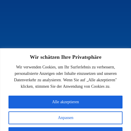
Wir schätzen Ihre Privatsphäre
INFOS
Wir verwenden Cookies, um Ihr Surferlebnis zu verbessern,
Impressum
personalisierte Anzeigen oder Inhalte einzusetzen und unseren
Datenschutz
Datenverkehr zu analysieren. Wenn Sie auf „Alle akzeptieren"
Kontakt
klicken, stimmen Sie der Anwendung von Cookies zu.
Downloads
Alle akzeptieren
Anpassen
© 2026 SV 1923 Enkenbach e.V.