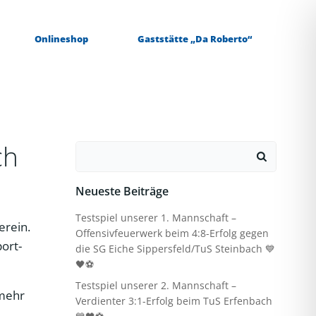
Onlineshop
Gaststätte „Da Roberto“
ch
Search
for:
Neueste Beiträge
Testspiel unserer 1. Mannschaft –
erein.
Offensivfeuerwerk beim 4:8-Erfolg gegen
port-
die SG Eiche Sippersfeld/TuS Steinbach 💙
🖤⚽
Testspiel unserer 2. Mannschaft –
 mehr
Verdienter 3:1-Erfolg beim TuS Erfenbach