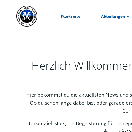
Zum
Inhalt
Startseite
Abteilungen
springen
Herzlich Willkomme
Hier bekommst du die aktuellsten News und s
Ob du schon lange dabei bist oder gerade ers
Com
Unser Ziel ist es, die Begeisterung für den 
als nur ein V