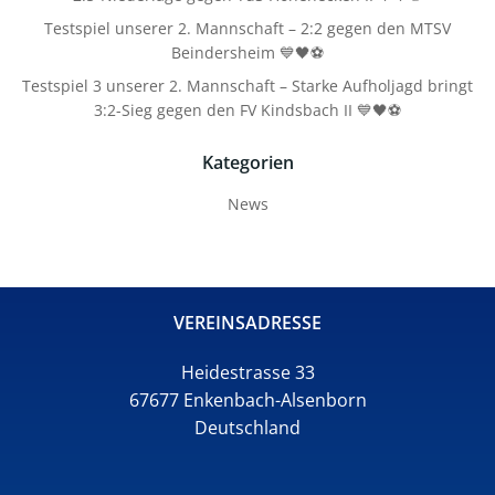
Testspiel unserer 2. Mannschaft – 2:2 gegen den MTSV
Beindersheim 💙🖤⚽
Testspiel 3 unserer 2. Mannschaft – Starke Aufholjagd bringt
3:2-Sieg gegen den FV Kindsbach II 💙🖤⚽
Kategorien
News
VEREINSADRESSE
Heidestrasse 33
67677 Enkenbach-Alsenborn
Deutschland