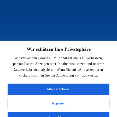
Wir schätzen Ihre Privatsphäre
INFOS
Wir verwenden Cookies, um Ihr Surferlebnis zu verbessern,
Impressum
personalisierte Anzeigen oder Inhalte einzusetzen und unseren
Datenschutz
Datenverkehr zu analysieren. Wenn Sie auf „Alle akzeptieren"
Kontakt
klicken, stimmen Sie der Anwendung von Cookies zu.
Downloads
Alle akzeptieren
Anpassen
© 2026 SV 1923 Enkenbach e.V.