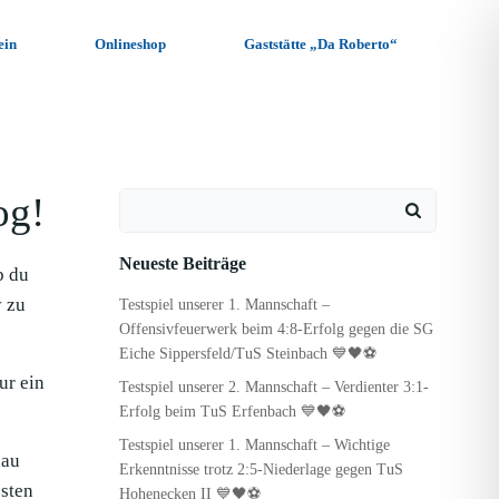
ein
Onlineshop
Gaststätte „Da Roberto“
og!
Search
for:
Neueste Beiträge
b du
y zu
Testspiel unserer 1. Mannschaft –
Offensivfeuerwerk beim 4:8-Erfolg gegen die SG
Eiche Sippersfeld/TuS Steinbach 💙🖤⚽
ur ein
Testspiel unserer 2. Mannschaft – Verdienter 3:1-
Erfolg beim TuS Erfenbach 💙🖤⚽
Testspiel unserer 1. Mannschaft – Wichtige
hau
Erkenntnisse trotz 2:5-Niederlage gegen TuS
sten
Hohenecken II 💙🖤⚽