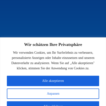
Wir schätzen Ihre Privatsphäre
INFOS
Wir verwenden Cookies, um Ihr Surferlebnis zu verbessern,
Impressum
personalisierte Anzeigen oder Inhalte einzusetzen und unseren
Datenschutz
Datenverkehr zu analysieren. Wenn Sie auf „Alle akzeptieren"
Kontakt
klicken, stimmen Sie der Anwendung von Cookies zu.
Downloads
Alle akzeptieren
Anpassen
© 2026 SV 1923 Enkenbach e.V.