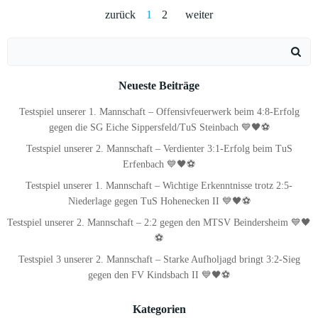
Posts
Posts
Posts
Page
Page
zurück
1
2
weiter
navigation
navigation
navigation
Search
for:
Neueste Beiträge
Testspiel unserer 1. Mannschaft – Offensivfeuerwerk beim 4:8-Erfolg
gegen die SG Eiche Sippersfeld/TuS Steinbach 💙🖤⚽
Testspiel unserer 2. Mannschaft – Verdienter 3:1-Erfolg beim TuS
Erfenbach 💙🖤⚽
Testspiel unserer 1. Mannschaft – Wichtige Erkenntnisse trotz 2:5-
Niederlage gegen TuS Hohenecken II 💙🖤⚽
Testspiel unserer 2. Mannschaft – 2:2 gegen den MTSV Beindersheim 💙🖤
⚽
Testspiel 3 unserer 2. Mannschaft – Starke Aufholjagd bringt 3:2-Sieg
gegen den FV Kindsbach II 💙🖤⚽
Kategorien