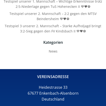
Testspiel unserer 1. Mannschaft – Wichtige Erkenntnisse trotz
2:5-Niederlage gegen TuS Hohenecken II 💙🖤⚽
Testspiel unserer 2. Mannschaft – 2:2 gegen den MTSV
Beindersheim 💙🖤⚽
Testspiel 3 unserer 2. Mannschaft – Starke Aufholjagd bringt
3:2-Sieg gegen den FV Kindsbach II 💙🖤⚽
Kategorien
News
VEREINSADRESSE
Heidestrasse 33
67677 Enkenbach-Alsenborn
Deutschland