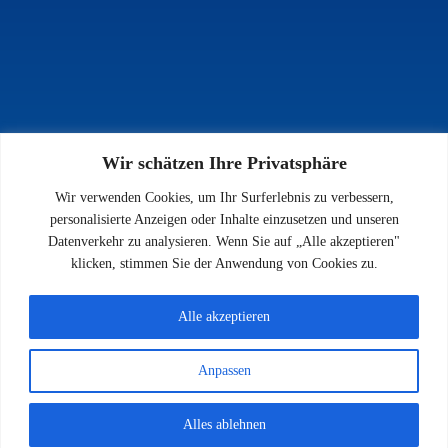
Wir schätzen Ihre Privatsphäre
INFOS
Wir verwenden Cookies, um Ihr Surferlebnis zu verbessern,
Impressum
personalisierte Anzeigen oder Inhalte einzusetzen und unseren
Datenschutz
Datenverkehr zu analysieren. Wenn Sie auf „Alle akzeptieren"
Kontakt
klicken, stimmen Sie der Anwendung von Cookies zu.
Downloads
Alle akzeptieren
Anpassen
© 2026 SV 1923 Enkenbach e.V.
Alles ablehnen