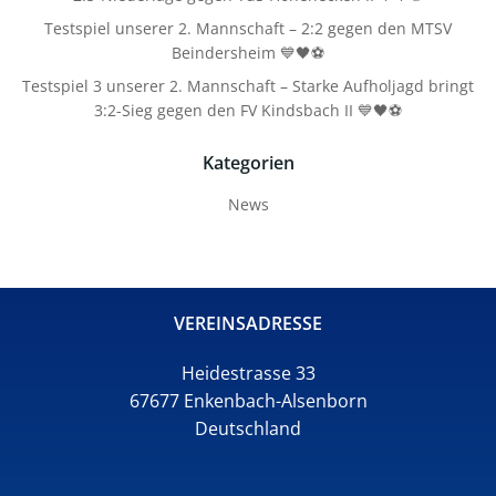
Testspiel unserer 2. Mannschaft – 2:2 gegen den MTSV
Beindersheim 💙🖤⚽
Testspiel 3 unserer 2. Mannschaft – Starke Aufholjagd bringt
3:2-Sieg gegen den FV Kindsbach II 💙🖤⚽
Kategorien
News
VEREINSADRESSE
Heidestrasse 33
67677 Enkenbach-Alsenborn
Deutschland