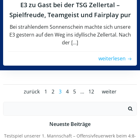
E3 zu Gast bei der TSG Zellertal –
Spielfreude, Teamgeist und Fairplay pur
Bei strahlendem Sonnenschein machte sich unsere
E3 gestern auf den Weg ins idyllische Zellertal. Nach
der […]
weiterlesen
Posts
Posts
Posts
Page
Page
Page
Page
Page
Page
zurück
1
2
3
4
5
…
12
weiter
navigation
navigation
naviga
Search
for:
Neueste Beiträge
Testspiel unserer 1. Mannschaft – Offensivfeuerwerk beim 4:8-