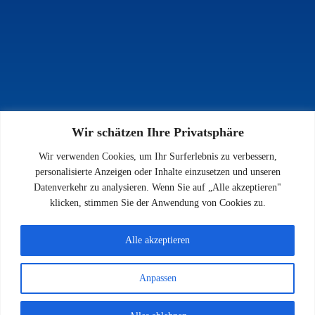
Wir schätzen Ihre Privatsphäre
INFOS
Wir verwenden Cookies, um Ihr Surferlebnis zu verbessern,
Impressum
personalisierte Anzeigen oder Inhalte einzusetzen und unseren
Datenschutz
Datenverkehr zu analysieren. Wenn Sie auf „Alle akzeptieren"
Kontakt
klicken, stimmen Sie der Anwendung von Cookies zu.
Downloads
Alle akzeptieren
Anpassen
© 2026 SV 1923 Enkenbach e.V.