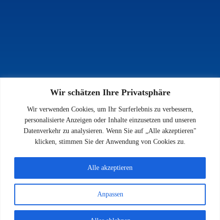
Wir schätzen Ihre Privatsphäre
INFOS
Wir verwenden Cookies, um Ihr Surferlebnis zu verbessern,
Impressum
personalisierte Anzeigen oder Inhalte einzusetzen und unseren
Datenschutz
Datenverkehr zu analysieren. Wenn Sie auf „Alle akzeptieren"
Kontakt
klicken, stimmen Sie der Anwendung von Cookies zu.
Downloads
Alle akzeptieren
Anpassen
© 2026 SV 1923 Enkenbach e.V.