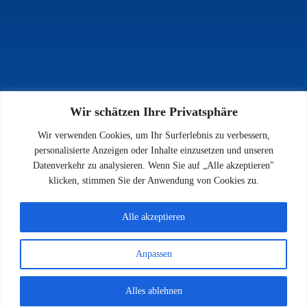
Wir schätzen Ihre Privatsphäre
INFOS
Wir verwenden Cookies, um Ihr Surferlebnis zu verbessern,
Impressum
personalisierte Anzeigen oder Inhalte einzusetzen und unseren
Datenschutz
Datenverkehr zu analysieren. Wenn Sie auf „Alle akzeptieren"
Kontakt
klicken, stimmen Sie der Anwendung von Cookies zu.
Downloads
Alle akzeptieren
Anpassen
© 2026 SV 1923 Enkenbach e.V.
Alles ablehnen