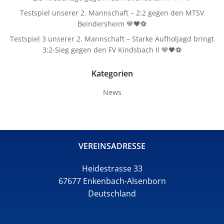
Testspiel unserer 2. Mannschaft – 2:2 gegen den MTSV
Beindersheim 💙🖤⚽
Testspiel 3 unserer 2. Mannschaft – Starke Aufholjagd bringt
3:2-Sieg gegen den FV Kindsbach II 💙🖤⚽
Kategorien
News
VEREINSADRESSE
Heidestrasse 33
67677 Enkenbach-Alsenborn
Deutschland