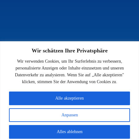
Wir schätzen Ihre Privatsphäre
INFOS
Wir verwenden Cookies, um Ihr Surferlebnis zu verbessern,
Impressum
personalisierte Anzeigen oder Inhalte einzusetzen und unseren
Datenschutz
Datenverkehr zu analysieren. Wenn Sie auf „Alle akzeptieren"
Kontakt
klicken, stimmen Sie der Anwendung von Cookies zu.
Downloads
Alle akzeptieren
Anpassen
© 2026 SV 1923 Enkenbach e.V.
Alles ablehnen