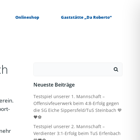
Onlineshop
Gaststätte „Da Roberto“
ch
Search
for:
Neueste Beiträge
Testspiel unserer 1. Mannschaft –
erein.
Offensivfeuerwerk beim 4:8-Erfolg gegen
port-
die SG Eiche Sippersfeld/TuS Steinbach 💙
🖤⚽
Testspiel unserer 2. Mannschaft –
 mehr
Verdienter 3:1-Erfolg beim TuS Erfenbach