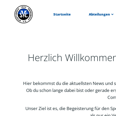
Zum
Inhalt
Startseite
Abteilungen
springen
Herzlich Willkomme
Hier bekommst du die aktuellsten News und s
Ob du schon lange dabei bist oder gerade ers
Com
Unser Ziel ist es, die Begeisterung für den 
als nur ein V