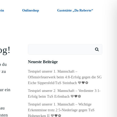
ein
Onlineshop
Gaststätte „Da Roberto“
og!
Search
for:
Neueste Beiträge
b du
y zu
Testspiel unserer 1. Mannschaft –
Offensivfeuerwerk beim 4:8-Erfolg gegen die SG
Eiche Sippersfeld/TuS Steinbach 💙🖤⚽
ur ein
Testspiel unserer 2. Mannschaft – Verdienter 3:1-
Erfolg beim TuS Erfenbach 💙🖤⚽
Testspiel unserer 1. Mannschaft – Wichtige
hau
Erkenntnisse trotz 2:5-Niederlage gegen TuS
sten
Hohenecken II 💙🖤⚽