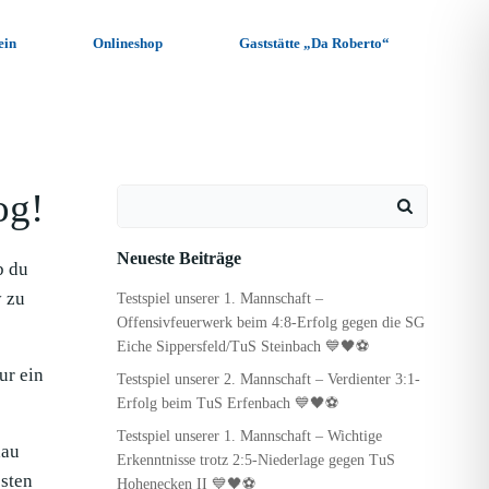
ein
Onlineshop
Gaststätte „Da Roberto“
og!
Search
for:
Neueste Beiträge
b du
y zu
Testspiel unserer 1. Mannschaft –
Offensivfeuerwerk beim 4:8-Erfolg gegen die SG
Eiche Sippersfeld/TuS Steinbach 💙🖤⚽
ur ein
Testspiel unserer 2. Mannschaft – Verdienter 3:1-
Erfolg beim TuS Erfenbach 💙🖤⚽
Testspiel unserer 1. Mannschaft – Wichtige
hau
Erkenntnisse trotz 2:5-Niederlage gegen TuS
sten
Hohenecken II 💙🖤⚽