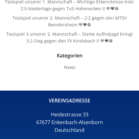
Testspiel unserer 1. Mannschaft – Wichtige Erkenntnisse trotz
2:5-Niederlage gegen TuS Hohenecken II 💙🖤⚽
Testspiel unserer 2. Mannschaft – 2:2 gegen den MTSV
Beindersheim 💙🖤⚽
Testspiel 3 unserer 2. Mannschaft – Starke Aufholjagd bringt
3:2-Sieg gegen den FV Kindsbach II 💙🖤⚽
Kategorien
News
VEREINSADRESSE
Heidestrasse 33
67677 Enkenbach-Alsenborn
Deutschland