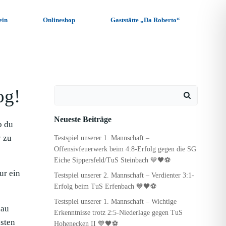
ein
Onlineshop
Gaststätte „Da Roberto“
og!
Search
for:
Neueste Beiträge
b du
y zu
Testspiel unserer 1. Mannschaft –
Offensivfeuerwerk beim 4:8-Erfolg gegen die SG
Eiche Sippersfeld/TuS Steinbach 💙🖤⚽
ur ein
Testspiel unserer 2. Mannschaft – Verdienter 3:1-
Erfolg beim TuS Erfenbach 💙🖤⚽
Testspiel unserer 1. Mannschaft – Wichtige
hau
Erkenntnisse trotz 2:5-Niederlage gegen TuS
sten
Hohenecken II 💙🖤⚽