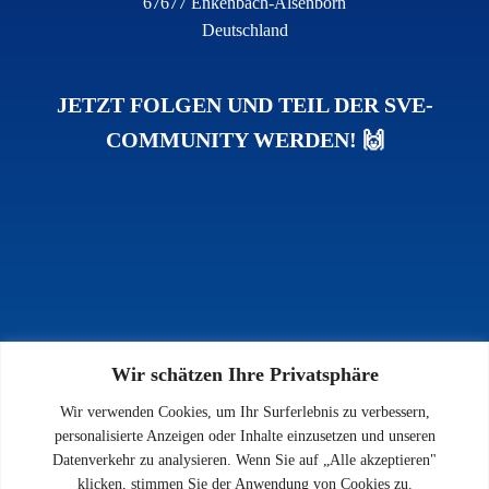
67677 Enkenbach-Alsenborn
Deutschland
JETZT FOLGEN UND TEIL DER SVE-
COMMUNITY WERDEN! 🙌
Wir schätzen Ihre Privatsphäre
INFOS
Wir verwenden Cookies, um Ihr Surferlebnis zu verbessern,
Impressum
personalisierte Anzeigen oder Inhalte einzusetzen und unseren
Datenschutz
Datenverkehr zu analysieren. Wenn Sie auf „Alle akzeptieren"
Kontakt
klicken, stimmen Sie der Anwendung von Cookies zu.