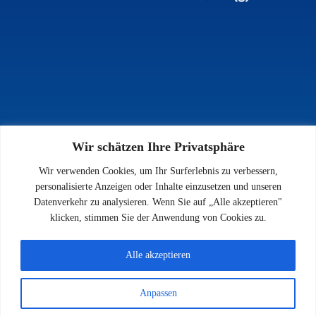
Wir schätzen Ihre Privatsphäre
INFOS
Wir verwenden Cookies, um Ihr Surferlebnis zu verbessern,
Impressum
personalisierte Anzeigen oder Inhalte einzusetzen und unseren
Datenschutz
Datenverkehr zu analysieren. Wenn Sie auf „Alle akzeptieren"
Kontakt
klicken, stimmen Sie der Anwendung von Cookies zu.
Downloads
Alle akzeptieren
Anpassen
© 2026 SV 1923 Enkenbach e.V.