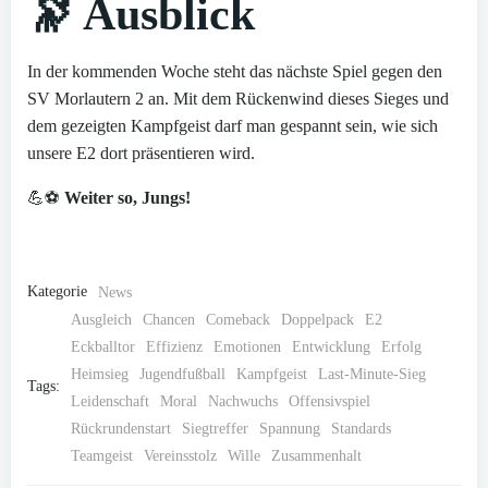
🔭 Ausblick
In der kommenden Woche steht das nächste Spiel gegen den
SV Morlautern 2 an. Mit dem Rückenwind dieses Sieges und
dem gezeigten Kampfgeist darf man gespannt sein, wie sich
unsere E2 dort präsentieren wird.
💪⚽
Weiter so, Jungs!
Kategorie
News
Ausgleich
Chancen
Comeback
Doppelpack
E2
Eckballtor
Effizienz
Emotionen
Entwicklung
Erfolg
Heimsieg
Jugendfußball
Kampfgeist
Last-Minute-Sieg
Tags:
Leidenschaft
Moral
Nachwuchs
Offensivspiel
Rückrundenstart
Siegtreffer
Spannung
Standards
Teamgeist
Vereinsstolz
Wille
Zusammenhalt