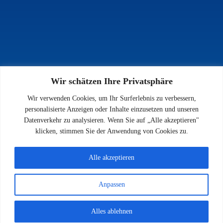
Wir schätzen Ihre Privatsphäre
INFOS
Wir verwenden Cookies, um Ihr Surferlebnis zu verbessern,
Impressum
personalisierte Anzeigen oder Inhalte einzusetzen und unseren
Datenschutz
Datenverkehr zu analysieren. Wenn Sie auf „Alle akzeptieren"
Kontakt
klicken, stimmen Sie der Anwendung von Cookies zu.
Downloads
Alle akzeptieren
Anpassen
© 2026 SV 1923 Enkenbach e.V.
Alles ablehnen