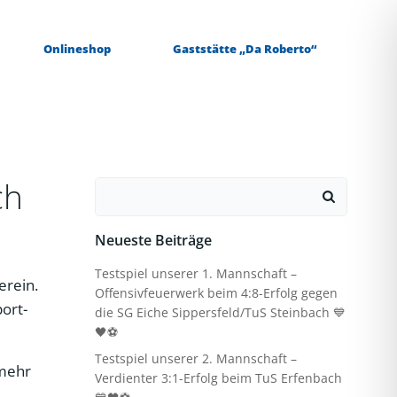
Onlineshop
Gaststätte „Da Roberto“
ch
Search
for:
Neueste Beiträge
Testspiel unserer 1. Mannschaft –
erein.
Offensivfeuerwerk beim 4:8-Erfolg gegen
port-
die SG Eiche Sippersfeld/TuS Steinbach 💙
🖤⚽
Testspiel unserer 2. Mannschaft –
 mehr
Verdienter 3:1-Erfolg beim TuS Erfenbach