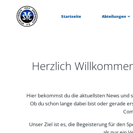
Zum
Inhalt
Startseite
Abteilungen
springen
Herzlich Willkomme
Hier bekommst du die aktuellsten News und s
Ob du schon lange dabei bist oder gerade ers
Com
Unser Ziel ist es, die Begeisterung für den 
als nur ein V