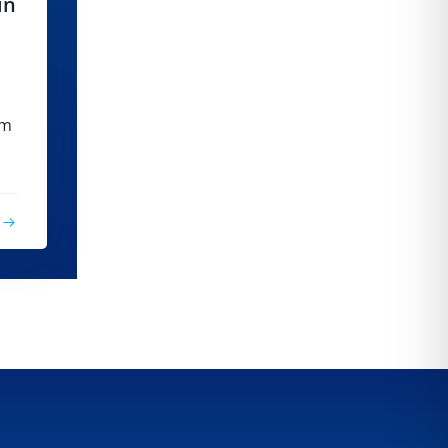
in
m
am