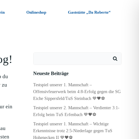
ein
Onlineshop
Gaststätte „Da Roberto“
og!
Search
for:
Neueste Beiträge
b du
y zu
Testspiel unserer 1. Mannschaft –
Offensivfeuerwerk beim 4:8-Erfolg gegen die SG
Eiche Sippersfeld/TuS Steinbach 💙🖤⚽
ur ein
Testspiel unserer 2. Mannschaft – Verdienter 3:1-
Erfolg beim TuS Erfenbach 💙🖤⚽
Testspiel unserer 1. Mannschaft – Wichtige
hau
Erkenntnisse trotz 2:5-Niederlage gegen TuS
sten
Hohenecken II 💙🖤⚽