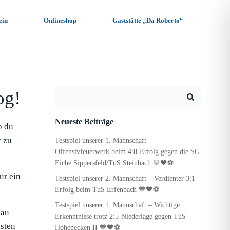
ein
Onlineshop
Gaststätte „Da Roberto“
og!
Search
for:
Neueste Beiträge
b du
y zu
Testspiel unserer 1. Mannschaft –
Offensivfeuerwerk beim 4:8-Erfolg gegen die SG
Eiche Sippersfeld/TuS Steinbach 💙🖤⚽
ur ein
Testspiel unserer 2. Mannschaft – Verdienter 3:1-
Erfolg beim TuS Erfenbach 💙🖤⚽
Testspiel unserer 1. Mannschaft – Wichtige
hau
Erkenntnisse trotz 2:5-Niederlage gegen TuS
sten
Hohenecken II 💙🖤⚽