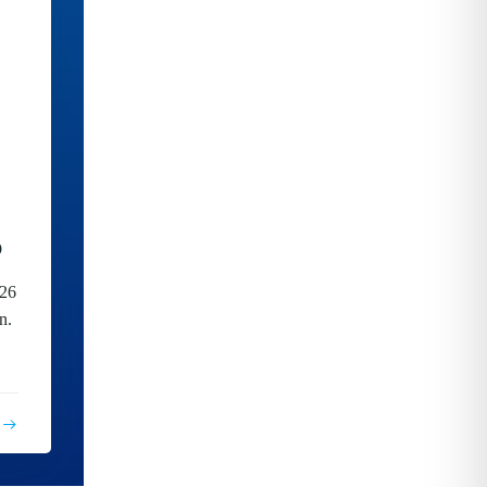
⚽
/26
n.