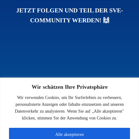
JETZT FOLGEN UND TEIL DER SVE-
COMMUNITY WERDEN! 🙌
Wir schätzen Ihre Privatsphäre
INFOS
Wir verwenden Cookies, um Ihr Surferlebnis zu verbessern,
Impressum
personalisierte Anzeigen oder Inhalte einzusetzen und unseren
Datenschutz
Datenverkehr zu analysieren. Wenn Sie auf „Alle akzeptieren"
Kontakt
klicken, stimmen Sie der Anwendung von Cookies zu.
Downloads
Alle akzeptieren