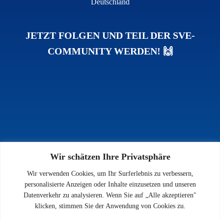
Deutschland
JETZT FOLGEN UND TEIL DER SVE-
COMMUNITY WERDEN! 🙌
Wir schätzen Ihre Privatsphäre
INFOS
Wir verwenden Cookies, um Ihr Surferlebnis zu verbessern,
Impressum
personalisierte Anzeigen oder Inhalte einzusetzen und unseren
Datenschutz
Datenverkehr zu analysieren. Wenn Sie auf „Alle akzeptieren"
Kontakt
klicken, stimmen Sie der Anwendung von Cookies zu.
Downloads