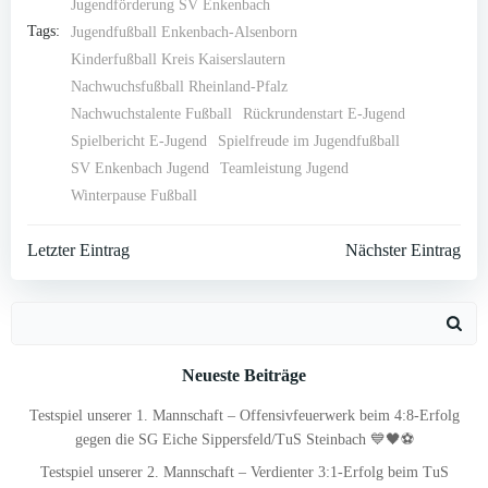
Jugendförderung SV Enkenbach
Tags:
Jugendfußball Enkenbach-Alsenborn
Kinderfußball Kreis Kaiserslautern
Nachwuchsfußball Rheinland-Pfalz
Nachwuchstalente Fußball
Rückrundenstart E-Jugend
Spielbericht E-Jugend
Spielfreude im Jugendfußball
SV Enkenbach Jugend
Teamleistung Jugend
Winterpause Fußball
Post
Post
Letzter Eintrag
Nächster Eintrag
navigation
navigation
Search
for:
Neueste Beiträge
Testspiel unserer 1. Mannschaft – Offensivfeuerwerk beim 4:8-Erfolg
gegen die SG Eiche Sippersfeld/TuS Steinbach 💙🖤⚽
Testspiel unserer 2. Mannschaft – Verdienter 3:1-Erfolg beim TuS