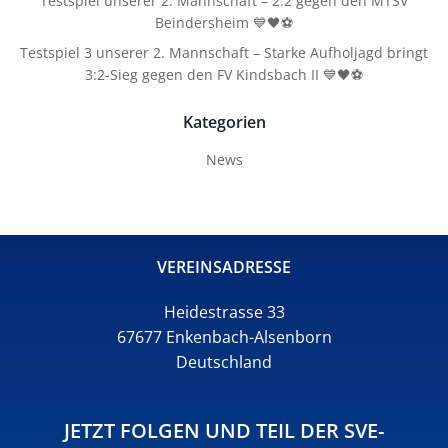
Testspiel unserer 2. Mannschaft – 2:2 gegen den MTSV
Beindersheim 💙🖤⚽
Testspiel 3 unserer 2. Mannschaft – Starke Aufholjagd bringt
3:2-Sieg gegen den FV Kindsbach II 💙🖤⚽
Kategorien
News
VEREINSADRESSE
Heidestrasse 33
67677 Enkenbach-Alsenborn
Deutschland
JETZT FOLGEN UND TEIL DER SVE-