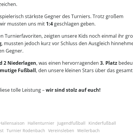
zeichen.
spielerisch stärkste Gegner des Turniers. Trotz großem
d wir mussten uns mit
1:4
geschlagen geben.
en Turnierfavoriten, zeigten unsere Kids noch einmal ihr gr
g
, mussten jedoch kurz vor Schluss den Ausgleich hinnehm
ten Gegner.
d 2 Niederlagen
, was einen hervorragenden
3. Platz
bedeut
 mutige Fußball
, den unsere kleinen Stars über das gesam
iese tolle Leistung –
wir sind stolz auf euch!
Hallensaison
Hallenturnier
Jugendfußball
Kinderfußball
st
Turnier Rodenbach
Vereinsleben
Weilerbach