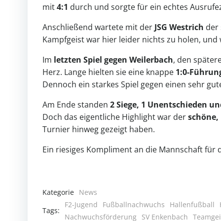
mit
4:1
durch und sorgte für ein echtes Ausrufe
Anschließend wartete mit der
JSG Westrich
der 
Kampfgeist war hier leider nichts zu holen, un
Im
letzten Spiel gegen Weilerbach
, den später
Herz. Lange hielten sie eine knappe
1:0-Führun
Dennoch ein starkes Spiel gegen einen sehr gu
Am Ende standen
2 Siege, 1 Unentschieden un
Doch das eigentliche Highlight war der
schöne,
Turnier hinweg gezeigt haben.
Ein riesiges Kompliment an die Mannschaft für d
Kategorie
News
F2-Jugend
Fußballnachwuchs
Hallenfußball
Tags:
Nachwuchsförderung
SV Enkenbach
Teamgei