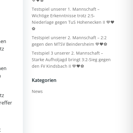
💙🖤⚽
Testspiel unserer 1. Mannschaft –
Wichtige Erkenntnisse trotz 2:5-
Niederlage gegen TuS Hohenecken II 💙🖤
⚽
Testspiel unserer 2. Mannschaft – 2:2
nen
gegen den MTSV Beindersheim 💙🖤⚽
tz
Testspiel 3 unserer 2. Mannschaft –
Starke Aufholjagd bringt 3:2-Sieg gegen
den FV Kindsbach II 💙🖤⚽
nen
n
Kategorien
News
tz
reffer
.
t