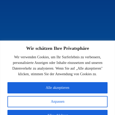
Wir schätzen Ihre Privatsphäre
INFOS
Wir verwenden Cookies, um Ihr Surferlebnis zu verbessern,
Impressum
personalisierte Anzeigen oder Inhalte einzusetzen und unseren
Datenschutz
Datenverkehr zu analysieren. Wenn Sie auf „Alle akzeptieren"
Kontakt
klicken, stimmen Sie der Anwendung von Cookies zu.
Downloads
Alle akzeptieren
Anpassen
© 2026 SV 1923 Enkenbach e.V.