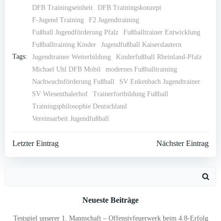
DFB Trainingseinheit
DFB Trainingskonzept
F-Jugend Training
F2 Jugendtraining
Fußball Jugendförderung Pfalz
Fußballtrainer Entwicklung
Fußballtraining Kinder
Jugendfußball Kaiserslautern
Tags:
Jugendtrainer Weiterbildung
Kinderfußball Rheinland-Pfalz
Michael Uhl DFB Mobil
modernes Fußballtraining
Nachwuchsförderung Fußball
SV Enkenbach Jugendtrainer
SV Wiesenthalerhof
Trainerfortbildung Fußball
Trainingsphilosophie Deutschland
Vereinsarbeit Jugendfußball
Post
Post
Letzter Eintrag
Nächster Eintrag
navigation
navigation
Search
for:
Neueste Beiträge
Testspiel unserer 1. Mannschaft – Offensivfeuerwerk beim 4:8-Erfolg